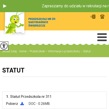
Zapraszamy do udziału w rekrutacji na 
Jesteś tutaj:
Home
>
Przedszkole
>
Informacje o przedszkolu
>
Statut ...
STATUT
1.
Statut Przedszkola nr 311
Pobierz
DOC - 0.26MB