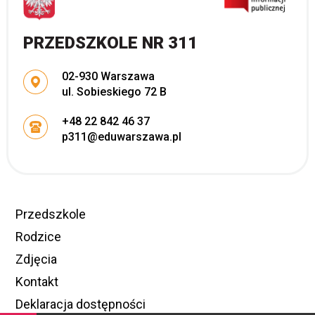
PRZEDSZKOLE NR 311
Adres pocztowy:
02-930 Warszawa
ul. Sobieskiego 72 B
+48 22 842 46 37
p311@eduwarszawa.pl
Przedszkole
Rodzice
Zdjęcia
Kontakt
Deklaracja dostępności