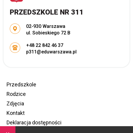
PRZEDSZKOLE NR 311
Adres pocztowy:
02-930 Warszawa
ul. Sobieskiego 72 B
+48 22 842 46 37
p311@eduwarszawa.pl
Przedszkole
Rodzice
Zdjęcia
Kontakt
Deklaracja dostępności