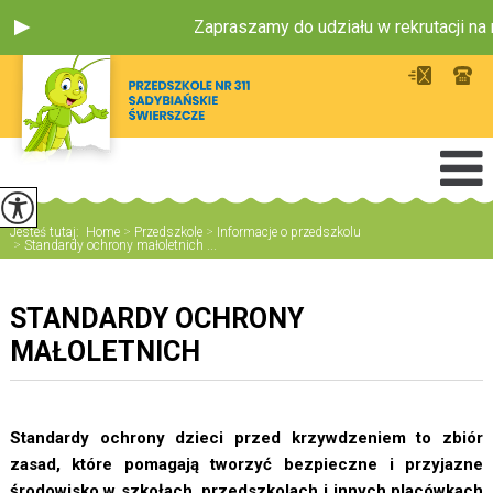
Zapraszamy do udziału w rekrutacji na
Jesteś tutaj:
Home
>
Przedszkole
>
Informacje o przedszkolu
>
Standardy ochrony małoletnich ...
STANDARDY OCHRONY
MAŁOLETNICH
Standardy ochrony dzieci przed krzywdzeniem to zbiór
zasad, które pomagają tworzyć bezpieczne i przyjazne
środowisko w szkołach, przedszkolach i innych placówkach