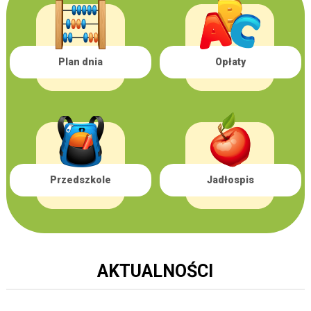
Plan dnia
Opłaty
Przedszkole
Jadłospis
AKTUALNOŚCI