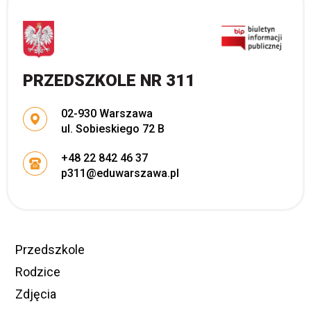
PRZEDSZKOLE NR 311
Adres pocztowy:
02-930 Warszawa
ul. Sobieskiego 72 B
+48 22 842 46 37
p311@eduwarszawa.pl
Przedszkole
Rodzice
Zdjęcia