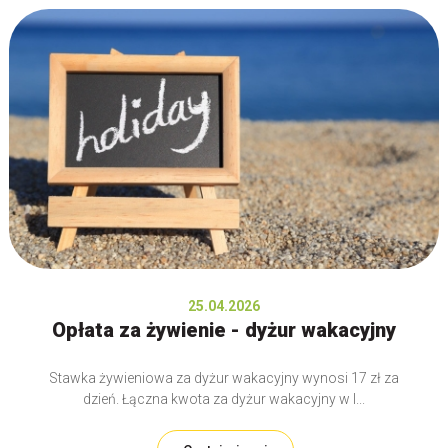
25.04.2026
Opłata za żywienie - dyżur wakacyjny
Stawka żywieniowa za dyżur wakacyjny wynosi 17 zł za
dzień. Łączna kwota za dyżur wakacyjny w I...