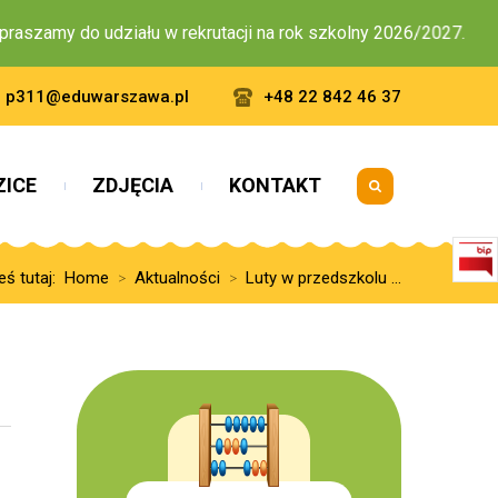
aszamy do udziału w rekrutacji na rok szkolny 2026/2027.
p311@eduwarszawa.pl
+48 22 842 46 37
ZICE
ZDJĘCIA
KONTAKT
eś tutaj:
Home
Aktualności
Luty w przedszkolu ...
>
>