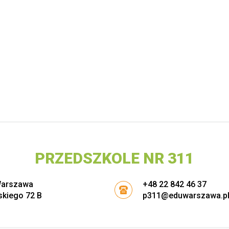
PRZEDSZKOLE NR 311
cztowy:
Warszawa
+48 22 842 46 37
skiego 72 B
p311@eduwarszawa.p