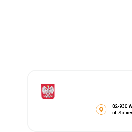
Adres po
02-930 
ul. Sobie