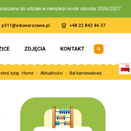
zamy do udziału w rekrutacji na rok szkolny 2026/2027.
p311@eduwarszawa.pl
+48 22 842 46 37
ZICE
ZDJĘCIA
KONTAKT
steś tutaj:
Home
Aktualności
Bal karnawałowy ...
>
>